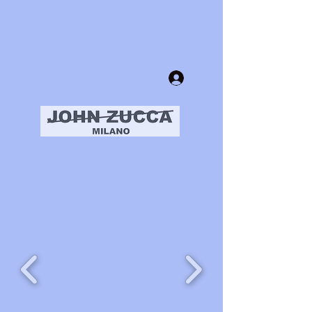
EUR (€)
Cart
Log In